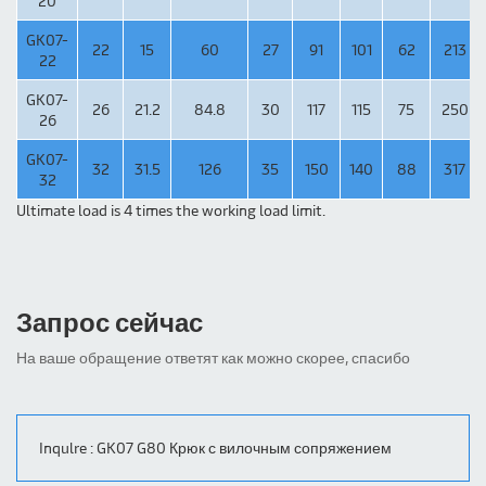
20
GK07-
22
15
60
27
91
101
62
213
22
GK07-
26
21.2
84.8
30
117
115
75
250
26
GK07-
32
31.5
126
35
150
140
88
317
32
Ultimate load is 4 times the working load limit.
Запрос сейчас
На ваше обращение ответят как можно скорее, спасибо