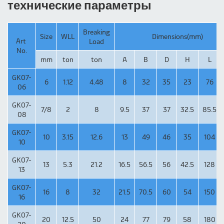
технические параметры
Breaking
Size
WLL
Dimensions(mm)
Art
Load
No.
mm
ton
ton
A
B
D
H
L
GK07-
6
1.12
4.48
8
32
35
23
76
06
GK07-
7/8
2
8
9.5
37
37
32.5
85.5
08
GK07-
10
3.15
12.6
13
49
46
35
104
10
GK07-
13
5.3
21.2
16.5
56.5
56
42.5
128
13
GK07-
16
8
32
21.5
70.5
60
54
150
16
GK07-
20
12.5
50
24
77
79
58
180